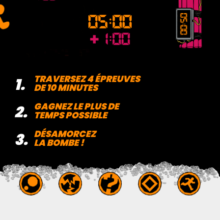
TRAVERSEZ 4 ÉPREUVES
1.
DE 10 MINUTES
GAGNEZ LE PLUS DE
2.
TEMPS POSSIBLE
DÉSAMORCEZ
3.
LA BOMBE !