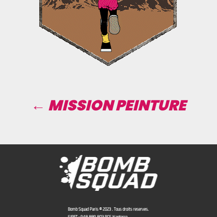
← MISSION PEINTURE
Bomb Squad Paris © 2023 . Tous droits réservés.
SIRET : 948 889 803 RCS Nanterre